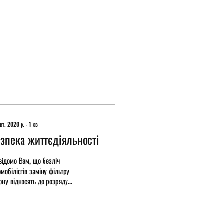
вт. 2020 р.
∙
1
хв
зпека життєдіяльності
відомо Вам, що безліч
омобілістів заміну фільтру
ону відносять до розряду
обов’язкових» робіт. Та
ливо пам’ятати, що...