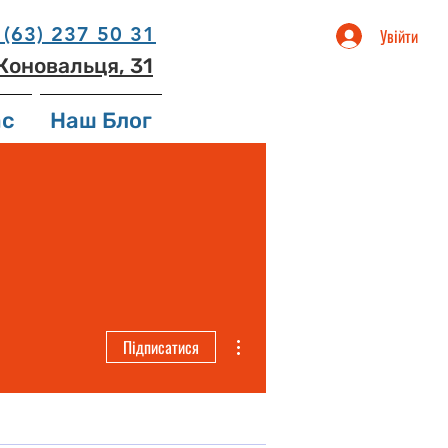
(63) 237 50 31
Увійти
 Коновальця, 31
ас
Наш Блог
Інші дії
Підписатися