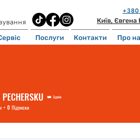
+380 
Київ, Євгена
вування
Сервіс
Послуги
Контакти
Про н
A PECHERSKU
Адмін
и
0
Підписки