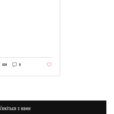
634
0
в'яжіться з нами