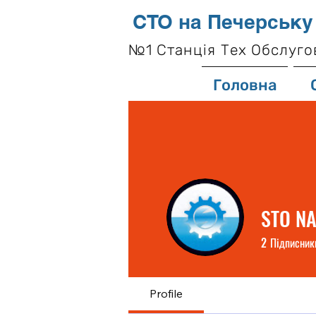
СТО на Печерську
№1 Станція Тех Обслуго
Головна
STO N
2
Підписник
Profile