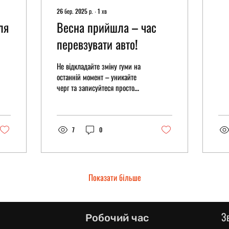
26 бер. 2025 р.
∙
1
хв
ля
Весна прийшла – час
перевзувати авто!
Не відкладайте зміну гуми на
останній момент – уникайте
черг та записуйтеся просто
зараз! 📍 Київ, вул. Євгена
Коновальця, 31 📞 +380...
7
0
Показати більше
З
Робочий час