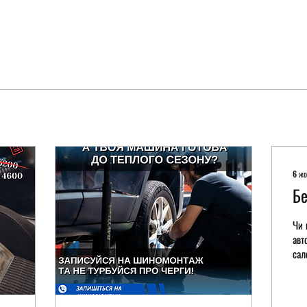
6 жо
Бе
Чи 
авт
сал
«не
важ