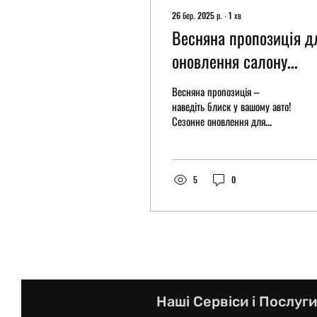
26 бер. 2025 р.
∙
1
хв
Весняна пропозиція д
оновлення салону
вашого авто
Весняна пропозиція –
наведіть блиск у вашому авто!
Сезонне оновлення для
вашого автомобіля: ✔️
Комплексна хімчистка салону:
ретельна...
5
0
Наші Сервіси і Послуги